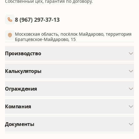
Собственный цех, гарантия по договору.
8 (967) 297-37-13
Московская область, посёлок Майдарово, территория
Братцевское-Майдарово, 15
Производство
Металлокаркасы зданий
Калькуляторы
Металлические ангары
Вес металлопроката
Монтаж конструкций
Ограждения
Трубный калькулятор
Эстакады
Навесы из металла
Расход краски
Порошковая покраска
Компания
Лестницы на заказ
Приведенная толщина
Наши работы
Заборы
Документы
О производстве
Ворота
Конфиденциальность
Доставка и оплата